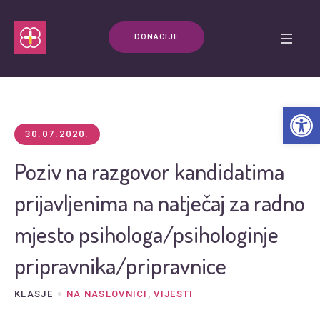
DONACIJE
Open t
30.07.2020.
Poziv na razgovor kandidatima
prijavljenima na natječaj za radno
mjesto psihologa/psihologinje
pripravnika/pripravnice
KLASJE
NA NASLOVNICI
,
VIJESTI