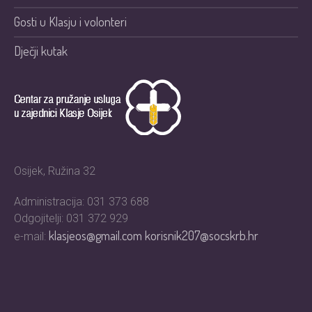
Gosti u Klasju i volonteri
Dječji kutak
Osijek, Ružina 32
Administracija: 031 373 688
Odgojitelji: 031 372 929
klasjeos@gmail.com
korisnik207@socskrb.hr
e-mail: