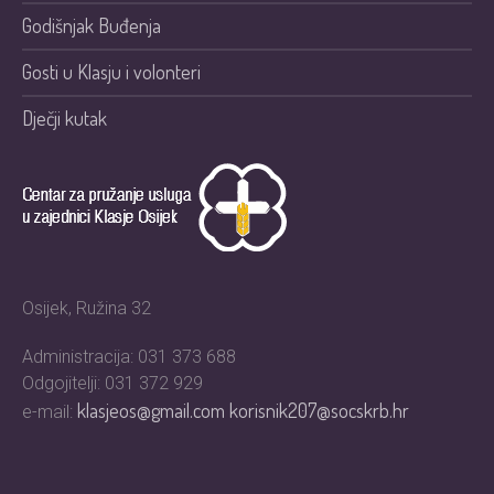
Godišnjak Buđenja
Gosti u Klasju i volonteri
Dječji kutak
Osijek, Ružina 32
Administracija: 031 373 688
Odgojitelji: 031 372 929
klasjeos@gmail.com
korisnik207@socskrb.hr
e-mail: