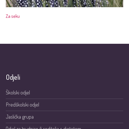
Za seku
Odjeli
Školski odjel
Predškolski odjel
Jaslička grupa
Odjel za trudnice ili roditelja s djetetom