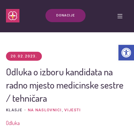
DONACIJE
Open t
20.02.2023.
Odluka o izboru kandidata na
radno mjesto medicinske sestre
/ tehničara
KLASJE
NA NASLOVNICI
,
VIJESTI
Odluka