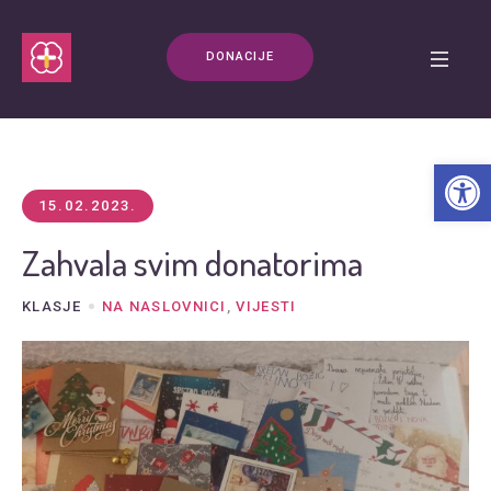
DONACIJE
Open t
15.02.2023.
Zahvala svim donatorima
KLASJE
NA NASLOVNICI
,
VIJESTI