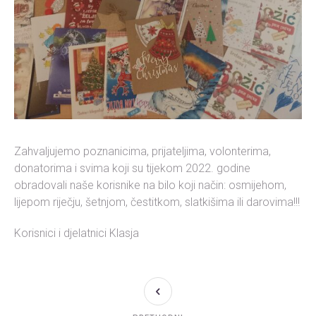
Zahvaljujemo poznanicima, prijateljima, volonterima,
donatorima i svima koji su tijekom 2022. godine
obradovali naše korisnike na bilo koji način: osmijehom,
lijepom riječju, šetnjom, čestitkom, slatkišima ili darovima!!!
Korisnici i djelatnici Klasja