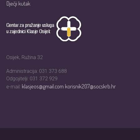
Dječji kutak
Osijek, Ružina 32
Administracija: 031 373 688
Odgojitelji: 031 372 929
klasjeos@gmail.com
korisnik207@socskrb.hr
e-mail: