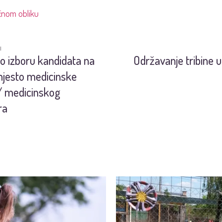
čnom obliku
I
o izboru kandidata na
Održavanje tribine u
jesto medicinske
/ medicinskog
ra