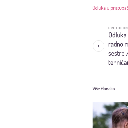
Odluka u pristupa
PRETHODN
Odluka 
radno m
sestre 
tehniča
Više članaka