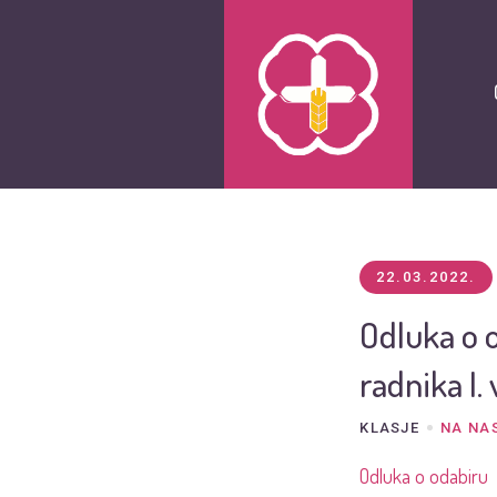
22.03.2022.
Odluka o 
radnika I.
KLASJE
NA NA
Odluka o odabiru