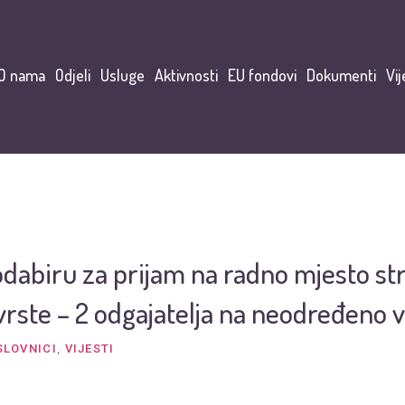
O nama
Odjeli
Usluge
Aktivnosti
EU fondovi
Dokumenti
Vij
odabiru za prijam na radno mjesto s
 vrste – 2 odgajatelja na neodređeno 
SLOVNICI
,
VIJESTI