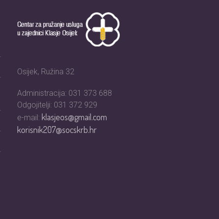
Osijek, Ružina 32
Administracija: 031 373 688
Odgojitelji: 031 372 929
klasjeos@gmail.com
e-mail:
korisnik207@socskrb.hr