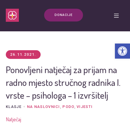
DONACIJE
Open t
26.11.2021.
Ponovljeni natječaj za prijam na
radno mjesto stručnog radnika I.
vrste – psihologa – 1 izvršitelj
KLASJE
NA NASLOVNICI
,
PODO
,
VIJESTI
Natječaj