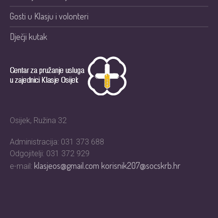
Gosti u Klasju i volonteri
Dječji kutak
Osijek, Ružina 32
Administracija: 031 373 688
Odgojitelji: 031 372 929
klasjeos@gmail.com
korisnik207@socskrb.hr
e-mail: