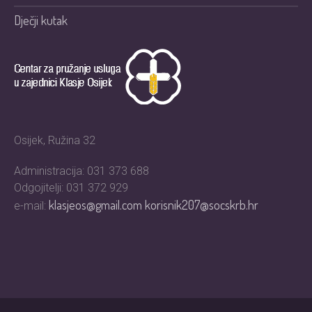
Dječji kutak
Osijek, Ružina 32
Administracija: 031 373 688
Odgojitelji: 031 372 929
klasjeos@gmail.com
korisnik207@socskrb.hr
e-mail: