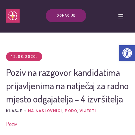
DONACIJE
Open t
12.08.2020.
Poziv na razgovor kandidatima
prijavljenima na natječaj za radno
mjesto odgajatelja – 4 izvršitelja
KLASJE
NA NASLOVNICI
,
PODO
,
VIJESTI
Poziv