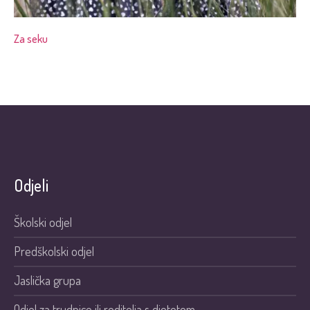
Za seku
Odjeli
Školski odjel
Predškolski odjel
Jaslička grupa
Odjel za trudnice ili roditelja s djetetom