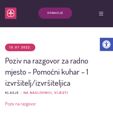
DONACIJE
Open t
15.07.2022.
Poziv na razgovor za radno
mjesto – Pomoćni kuhar – 1
izvršitelj/izvršiteljica
KLASJE
NA NASLOVNICI
,
VIJESTI
Poziv na razgovor