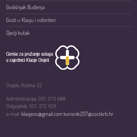
Godišnjak Buđenja
Gosti u Klasju i volonteri
Dječji kutak
Osijek, Ružina 32
Administracija: 031 373 688
Odgojitelji: 031 372 929
klasjeos@gmail.com
korisnik207@socskrb.hr
e-mail: