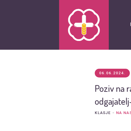
06.06.2024.
Poziv na 
odgajate
KLASJE
NA NA