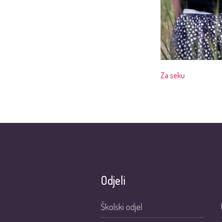
Za seku
Odjeli
Školski odjel