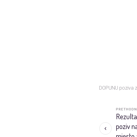
DOPUNU poziva za
PRETHODN
Rezulta
poziv n
mjesto 