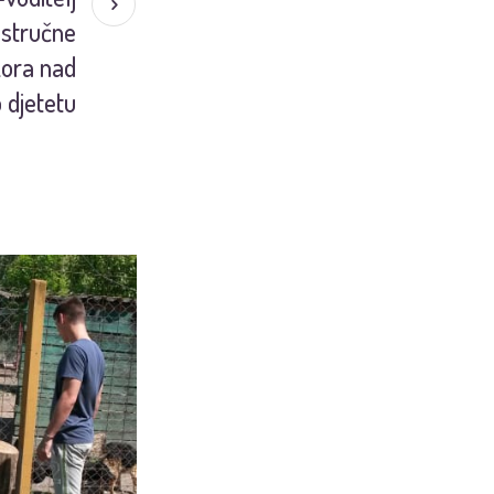
 stručne
zora nad
 djetetu