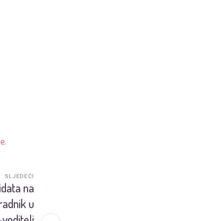
e.
SLJEDEĆI
idata na
radnik u
voditelj