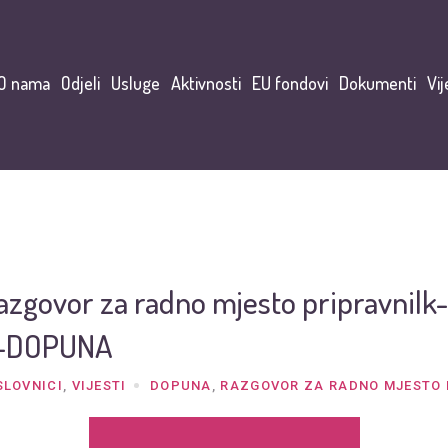
O nama
Odjeli
Usluge
Aktivnosti
EU fondovi
Dokumenti
Vij
razgovor za radno mjesto pripravnilk
lj-DOPUNA
SLOVNICI
,
VIJESTI
DOPUNA
,
RAZGOVOR ZA RADNO MJESTO 