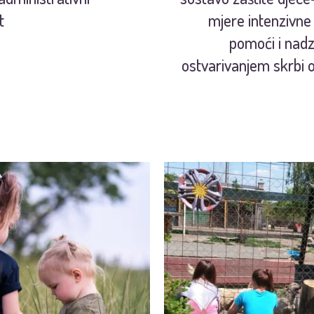
t
mjere intenzivne
pomoći i nad
ostvarivanjem skrbi o