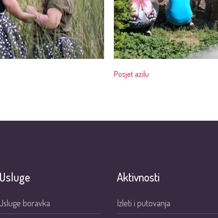
Posjet azilu
Usluge
Aktivnosti
Usluge boravka
Izleti i putovanja