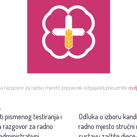
ovdj
 razgovor za radno mjesto pripravnik-odgajatelj preuzmite
I
ti pismenog testiranja i
Odluka o izboru kand
a razgovor za radno
radno mjesto stručni 
administrativni
sustavu zaštite djece-