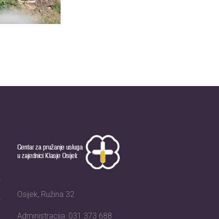
Osijek, Ružina 32
Administracija: 031 373 688