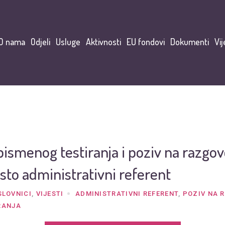
O nama
Odjeli
Usluge
Aktivnosti
EU fondovi
Dokumenti
Vij
pismenog testiranja i poziv na razgov
sto administrativni referent
SLOVNICI
,
VIJESTI
ADMINISTRATIVNI REFERENT
,
POZIV NA 
RANJA