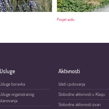
Posjet azilu
Usluge
Aktivnosti
Usluge boravka
Izleti i putovanja
Usluge organiziranog
Slobodne aktivnosti u Klasju
stanovanja
Slobodne aktivnosti izvan