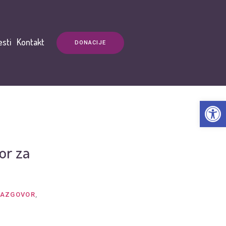
esti
Kontakt
DONACIJE
Open t
or za
RAZGOVOR
,