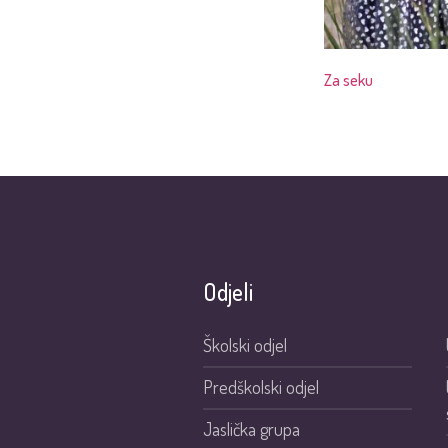
Za seku
Odjeli
Školski odjel
Predškolski odjel
Jaslička grupa