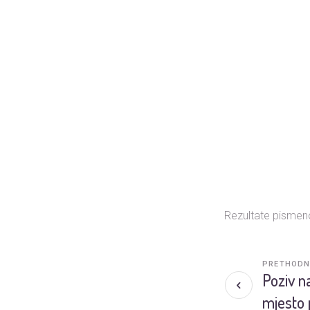
Rezultate pismeno
PRETHODN
Poziv n
mjesto 