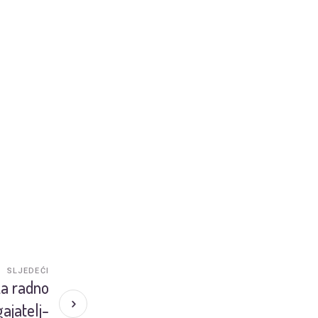
SLJEDEĆI
za radno
ajatelj-