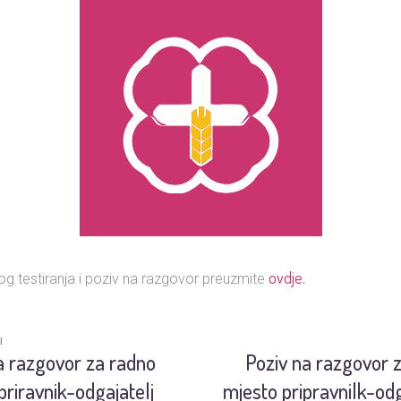
ovdje.
g testiranja i poziv na razgovor preuzmite
I
a razgovor za radno
Poziv na razgovor 
priravnik-odgajatelj
mjesto pripravnilk-odg