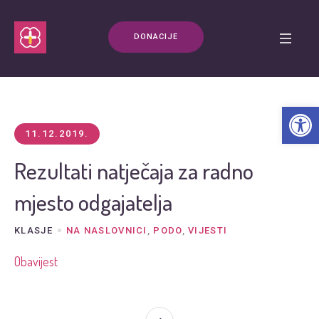
DONACIJE
Open t
11.12.2019.
Rezultati natječaja za radno
mjesto odgajatelja
KLASJE
NA NASLOVNICI
,
PODO
,
VIJESTI
Obavijest