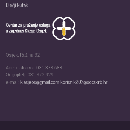
Dječji kutak
Osijek, Ružina 32
Administracija: 031 373 688
Odgojitelji: 031 372 929
klasjeos@gmail.com
korisnik207@socskrb.hr
e-mail: