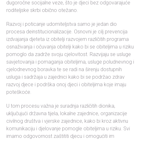
dugoročne socijalne veze, što je djeci bez odgovarajuće
roditeljske skrbi obično otežano.
Razvoj i poticanje udomiteljstva samo je jedan dio
procesa deinstitucionalizacije. Osnovni je cilj prevencija
izdvajanja djeteta iz obitelji razvojem različitih programa
osnaživanja i očuvanja obitelji kako bi se obiteljima u riziku
pomoglo da zadrže svoju cjelovitost. Razvijaju se usluge
savjetovanja i pomaganja obiteljima, usluge poludnevnog i
cjelodnevnog boravka te se radi na širenju dostupnih
usluga i sadržaja u zajednici kako bi se podržao zdrav
razvoj djece i podrška onoj djeci i obiteljima koje imaju
poteškoće.
U tom procesu važna je suradnja različitih dionika,
uključujući državna tijela, lokalne zajednice, organizacije
civilnog društva i vjerske zajednice, kako bi kroz aktivnu
komunikaciju i djelovanje pomogle obiteljima u riziku. Svi
imamo odgovornost zaštititi djecu i omogućiti im