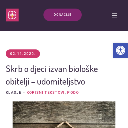
DONACIJE
Open t
02.11.2020.
Skrb o djeci izvan biološke
obitelji – udomiteljstvo
KLASJE
KORISNI TEKSTOVI
,
PODO