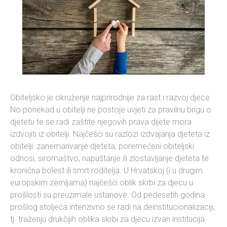
Obiteljsko je okruženje najprirodnije za rast i razvoj djece.
No ponekad u obitelji ne postoje uvjeti za pravilnu brigu o
djetetu te se radi zaštite njegovih prava dijete mora
izdvojiti iz obitelji. Najčešći su razlozi izdvajanja djeteta iz
obitelji: zanemarivanje djeteta, poremećeni obiteljski
odnosi, siromaštvo, napuštanje ili zlostavljanje djeteta te
kronična bolest ili smrt roditelja. U Hrvatskoj (i u drugim
europskim zemljama) najčešći oblik skrbi za djecu u
prošlosti su preuzimale ustanove. Od pedesetih godina
prošlog stoljeća intenzivno se radi na deinstitucionalizaciji,
tj. traženju drukčijih oblika skrbi za djecu izvan institucija.