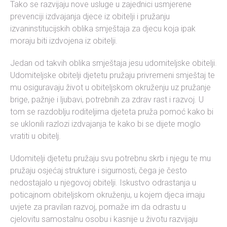
Tako se razvijaju nove usluge u zajednici usmjerene
prevenciji izdvajanja djece iz obitelji i pružanju
izvaninstitucijskih oblika smještaja za djecu koja ipak
moraju biti izdvojena iz obitelji.
Jedan od takvih oblika smještaja jesu udomiteljske obitelji.
Udomiteljske obitelji djetetu pružaju privremeni smještaj te
mu osiguravaju život u obiteljskom okruženju uz pružanje
brige, pažnje i ljubavi, potrebnih za zdrav rast i razvoj. U
tom se razdoblju roditeljima djeteta pruža pomoć kako bi
se uklonili razlozi izdvajanja te kako bi se dijete moglo
vratiti u obitelj.
Udomitelji djetetu pružaju svu potrebnu skrb i njegu te mu
pružaju osjećaj strukture i sigurnosti, čega je često
nedostajalo u njegovoj obitelji. Iskustvo odrastanja u
poticajnom obiteljskom okruženju, u kojem djeca imaju
uvjete za pravilan razvoj, pomaže im da odrastu u
cjelovitu samostalnu osobu i kasnije u životu razvijaju