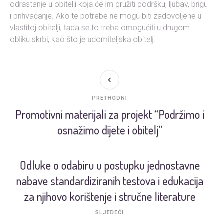
odrastanje u obitelji koja će im pružiti podršku, ljubav, brigu
i prihvaćanje. Ako te potrebe ne mogu biti zadovoljene u
vlastitoj obitelji, tada se to treba omogućiti u drugom
obliku skrbi, kao što je udomiteljska obitelj.
PRETHODNI
Promotivni materijali za projekt “Podržimo i
osnažimo dijete i obitelj”
Odluke o odabiru u postupku jednostavne
nabave standardiziranih testova i edukacija
za njihovo korištenje i stručne literature
SLJEDEĆI