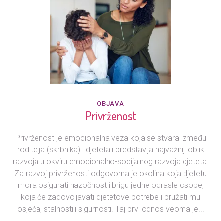
OBJAVA
Privrženost
Privrženost je emocionalna veza koja se stvara između
roditelja (skrbnika) i djeteta i predstavlja najvažniji oblik
razvoja u okviru emocionalno-socijalnog razvoja djeteta.
Za razvoj privrženosti odgovorna je okolina koja djetetu
mora osigurati nazočnost i brigu jedne odrasle osobe,
koja će zadovoljavati djetetove potrebe i pružati mu
osjećaj stalnosti i sigurnosti. Taj prvi odnos veoma je...