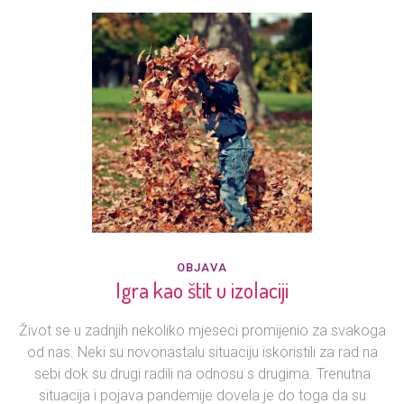
OBJAVA
Igra kao štit u izolaciji
Život se u zadnjih nekoliko mjeseci promijenio za svakoga
od nas. Neki su novonastalu situaciju iskoristili za rad na
sebi dok su drugi radili na odnosu s drugima. Trenutna
situacija i pojava pandemije dovela je do toga da su