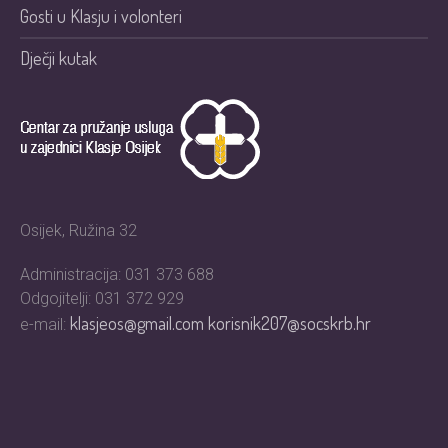
Gosti u Klasju i volonteri
Dječji kutak
Osijek, Ružina 32
Administracija: 031 373 688
Odgojitelji: 031 372 929
klasjeos@gmail.com
korisnik207@socskrb.hr
e-mail: