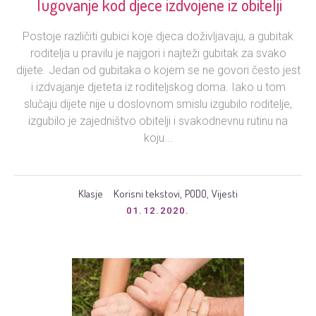
Tugovanje kod djece izdvojene iz obitelji
Postoje različiti gubici koje djeca doživljavaju, a gubitak
roditelja u pravilu je najgori i najteži gubitak za svako
dijete. Jedan od gubitaka o kojem se ne govori često jest
i izdvajanje djeteta iz roditeljskog doma. Iako u tom
slučaju dijete nije u doslovnom smislu izgubilo roditelje,
izgubilo je zajedništvo obitelji i svakodnevnu rutinu na
koju...
Klasje
Korisni tekstovi
PODO
Vijesti
,
,
01.12.2020.