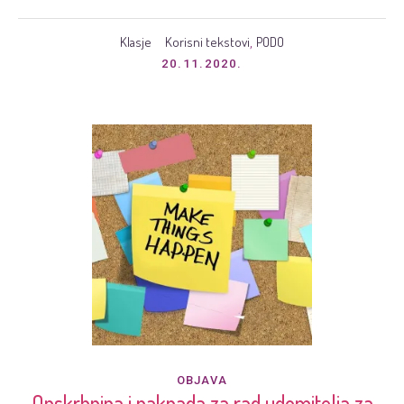
Klasje
Korisni tekstovi
PODO
,
20.11.2020.
OBJAVA
Opskrbnina i naknada za rad udomitelja za