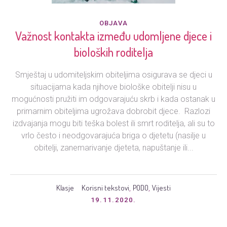
OBJAVA
Važnost kontakta između udomljene djece i
bioloških roditelja
Smještaj u udomiteljskim obiteljima osigurava se djeci u
situacijama kada njihove biološke obitelji nisu u
mogućnosti pružiti im odgovarajuću skrb i kada ostanak u
primarnim obiteljima ugrožava dobrobit djece. Razlozi
izdvajanja mogu biti teška bolest ili smrt roditelja, ali su to
vrlo često i neodgovarajuća briga o djetetu (nasilje u
obitelji, zanemarivanje djeteta, napuštanje ili...
Klasje
Korisni tekstovi
PODO
Vijesti
,
,
19.11.2020.