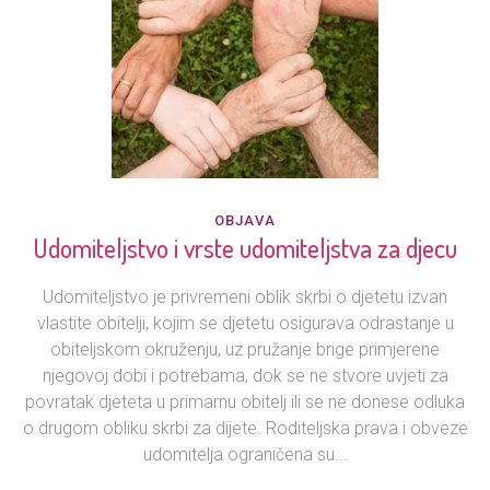
OBJAVA
Udomiteljstvo i vrste udomiteljstva za djecu
Udomiteljstvo je privremeni oblik skrbi o djetetu izvan
vlastite obitelji, kojim se djetetu osigurava odrastanje u
obiteljskom okruženju, uz pružanje brige primjerene
njegovoj dobi i potrebama, dok se ne stvore uvjeti za
povratak djeteta u primarnu obitelj ili se ne donese odluka
o drugom obliku skrbi za dijete. Roditeljska prava i obveze
udomitelja ograničena su...