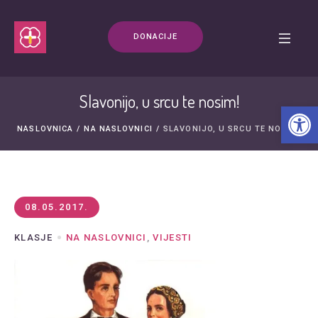
DONACIJE
Slavonijo, u srcu te nosim!
Open t
NASLOVNICA
/
NA NASLOVNICI
/
SLAVONIJO, U SRCU TE NOSIM!
08.05.2017.
KLASJE
NA NASLOVNICI
,
VIJESTI