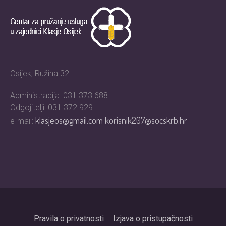
Osijek, Ružina 32
Administracija: 031 373 688
Odgojitelji: 031 372 929
klasjeos@gmail.com
korisnik207@socskrb.hr
e-mail:
Pravila o privatnosti
Izjava o pristupačnosti