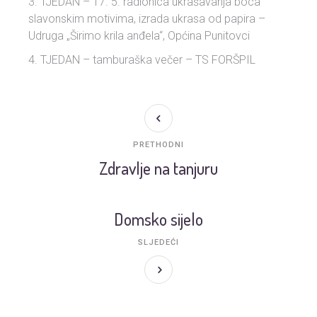
TJEDAN – 17. 5. radionica ukrašavanja boca
slavonskim motivima, izrada ukrasa od papira –
Udruga „Širimo krila anđela“, Općina Punitovci
TJEDAN – tamburaška večer – TS FORŠPIL
PRETHODNI
Zdravlje na tanjuru
Domsko sijelo
SLJEDEĆI