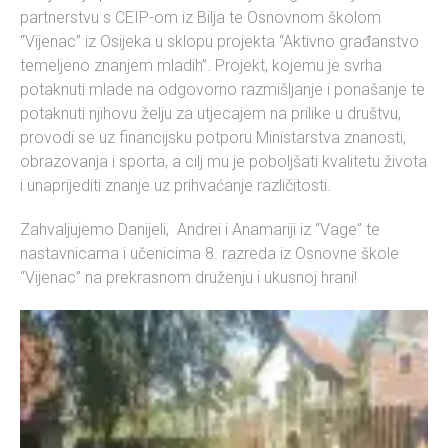
partnerstvu s CEIP-om iz Bilja te Osnovnom školom
“Vijenac” iz Osijeka u sklopu projekta “Aktivno građanstvo
temeljeno znanjem mladih”. Projekt, kojemu je svrha
potaknuti mlade na odgovorno razmišljanje i ponašanje te
potaknuti njihovu želju za utjecajem na prilike u društvu,
provodi se uz financijsku potporu Ministarstva znanosti,
obrazovanja i sporta, a cilj mu je poboljšati kvalitetu života
i unaprijediti znanje uz prihvaćanje različitosti.
Zahvaljujemo Danijeli, Andrei i Anamariji iz “Vage” te
nastavnicama i učenicima 8. razreda iz Osnovne škole
“Vijenac” na prekrasnom druženju i ukusnoj hrani!