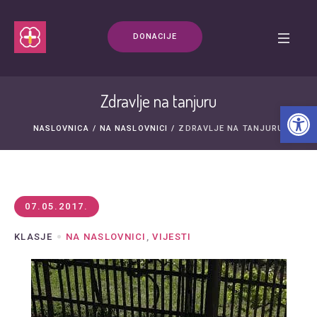
DONACIJE
Zdravlje na tanjuru
Open t
NASLOVNICA
/
NA NASLOVNICI
/
ZDRAVLJE NA TANJURU
07.05.2017.
KLASJE
NA NASLOVNICI
,
VIJESTI