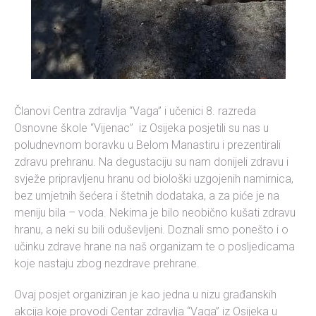
Članovi Centra zdravlja “Vaga” i učenici 8. razreda
Osnovne škole “Vijenac” iz Osijeka posjetili su nas u
poludnevnom boravku u Belom Manastiru i prezentirali
zdravu prehranu. Na degustaciju su nam donijeli zdravu i
svježe pripravljenu hranu od biološki uzgojenih namirnica,
bez umjetnih šećera i štetnih dodataka, a za piće je na
meniju bila – voda. Nekima je bilo neobično kušati zdravu
hranu, a neki su bili oduševljeni. Doznali smo ponešto i o
učinku zdrave hrane na naš organizam te o posljedicama
koje nastaju zbog nezdrave prehrane.
Ovaj posjet organiziran je kao jedna u nizu građanskih
akcija koje provodi Centar zdravlja “Vaga” iz Osijeka u