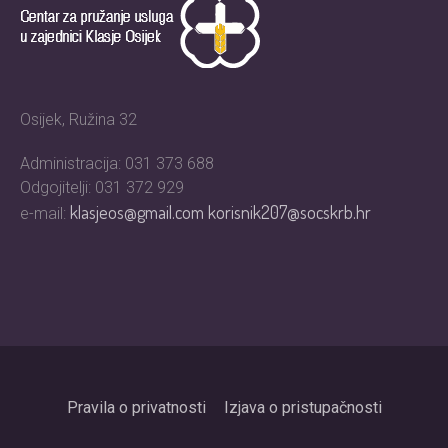
Osijek, Ružina 32
Administracija: 031 373 688
Odgojitelji: 031 372 929
klasjeos@gmail.com
korisnik207@socskrb.hr
e-mail:
Pravila o privatnosti
Izjava o pristupačnosti