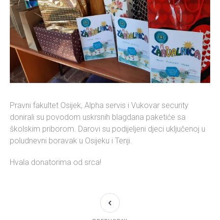
Pravni fakultet Osijek, Alpha servis i Vukovar security
donirali su povodom uskrsnih blagdana paketiće sa
školskim priborom. Darovi su podijeljeni djeci uključenoj u
poludnevni boravak u Osijeku i Tenji.
Hvala donatorima od srca!