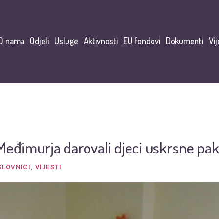
O nama
Odjeli
Usluge
Aktivnosti
EU fondovi
Dokumenti
Vij
z Međimurja darovali djeci uskrsne pa
SLOVNICI
,
VIJESTI