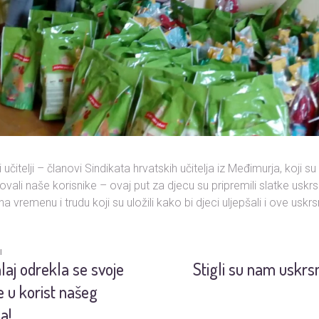
ji učitelji – članovi Sindikata hrvatskih učitelja iz Međimurja, koji s
vali naše korisnike – ovaj put za djecu su pripremili slatke uskr
a vremenu i trudu koji su uložili kako bi djeci uljepšali i ove usk
I
laj odrekla se svoje
Stigli su nam uskrsn
 u korist našeg
a!