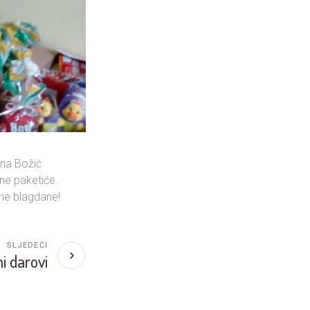
u na Božić
sne paketiće.
rsne blagdane!
SLJEDEĆI
i darovi