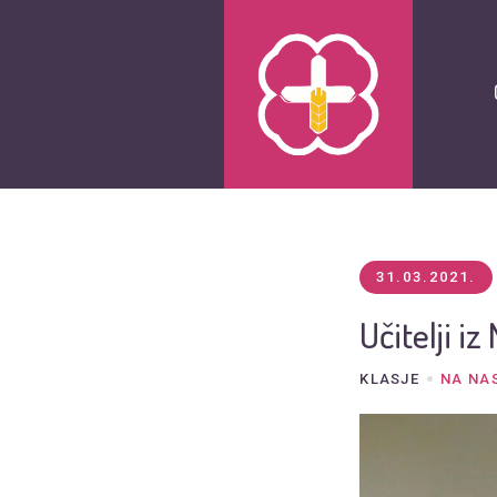
31.03.2021.
Učitelji i
KLASJE
NA NA