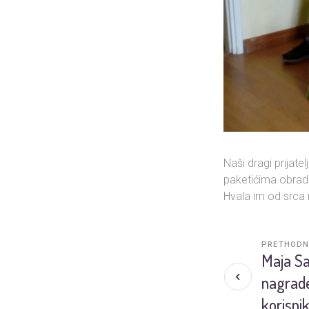
Naši dragi prijatel
paketićima obrado
Hvala im od srca n
PRETHODN
Maja Sa
nagrade
korisnik