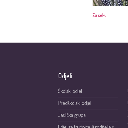
Za seku
Odjeli
Školski odjel
Predškolski odjel
Jaslička grupa
Odjel za trudnice ili roditelja s