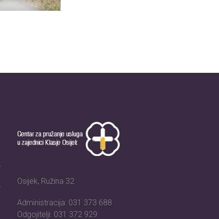
Osijek, Ružina 32
Administracija: 031 373 688
Odgojitelji: 031 372 929