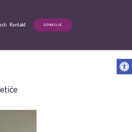
esti
Kontakt
DONACIJE
Open t
ketiće