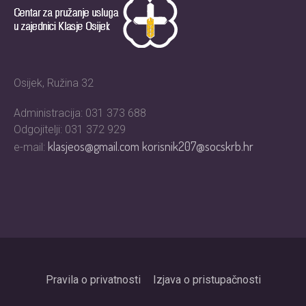
Osijek, Ružina 32
Administracija: 031 373 688
Odgojitelji: 031 372 929
klasjeos@gmail.com
korisnik207@socskrb.hr
e-mail:
Pravila o privatnosti
Izjava o pristupačnosti