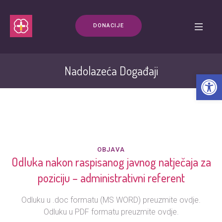
DONACIJE
Nadolazeća Događaji
Open t
OBJAVA
Odluka nakon raspisanog javnog natječaja za
poziciju – administrativni referent
Odluku u .doc formatu (MS WORD) preuzmite ovdje.
Odluku u PDF formatu preuzmite ovdje.