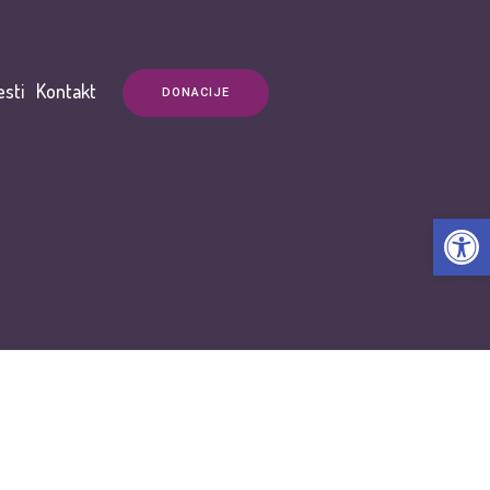
esti
Kontakt
DONACIJE
Open t