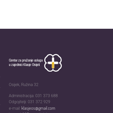
Osijek, Ružina 32
Administracija: 031 373 688
Odgojitelji: 031 372 929
klasjeos@gmail.com
e-mail: