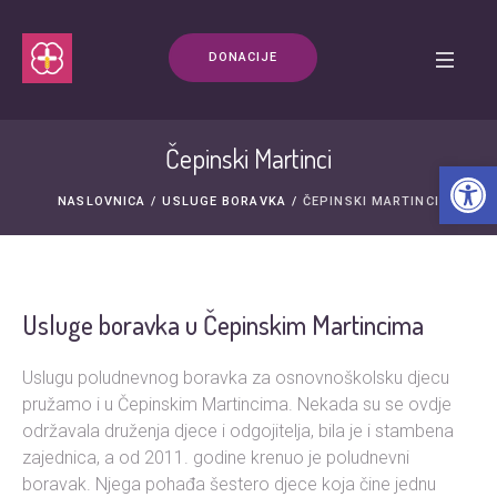
DONACIJE
Čepinski Martinci
Ope
NASLOVNICA
/
USLUGE BORAVKA
/
ČEPINSKI MARTINCI
Usluge boravka u Čepinskim Martincima
Uslugu poludnevnog boravka za osnovnoškolsku djecu
pružamo i u Čepinskim Martincima. Nekada su se ovdje
održavala druženja djece i odgojitelja, bila je i stambena
zajednica, a od 2011. godine krenuo je poludnevni
boravak. Njega pohađa šestero djece koja čine jednu