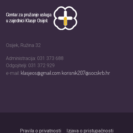
Osijek, Ružina 32
Administracija: 031 373 688
Odgojitelji: 031 372 929
klasjeos@gmail.com
korisnik207@socskrb.hr
e-mail:
Pravila o privatnosti
Izjava o pristupačnosti