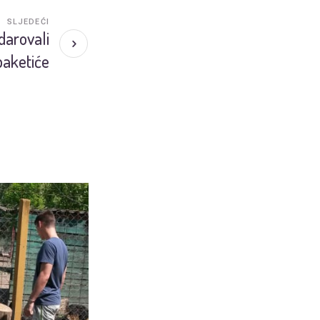
SLJEDEĆI
 darovali
paketiće