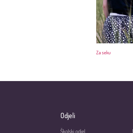
Za seku
Odjeli
Školski odjel