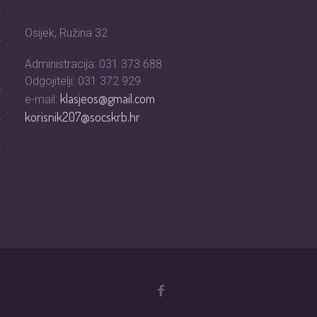
Osijek, Ružina 32
Administracija: 031 373 688
Odgojitelji: 031 372 929
klasjeos@gmail.com
e-mail:
korisnik207@socskrb.hr