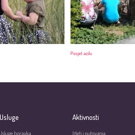
Posjet azilu
Usluge
Aktivnosti
Usluge boravka
Izleti i putovanja