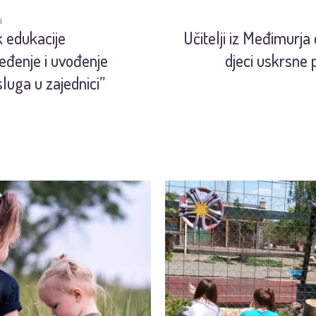
I
 edukacije
Učitelji iz Međimurja
eđenje i uvođenje
djeci uskrsne 
sluga u zajednici”