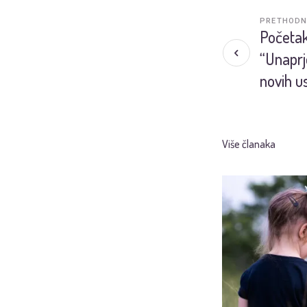
PRETHODN
Početak
“Unaprj
novih u
Više članaka