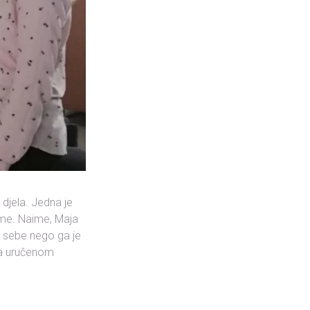
 djela. Jedna je
gome. Naime, Maja
za sebe nego ga je
na uručenom