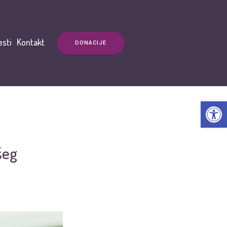
esti
Kontakt
DONACIJE
Open t
šeg