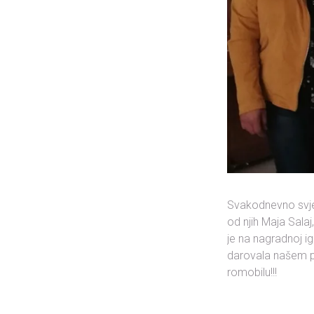
Svakodnevno svjedo
od njih Maja Sala
je na nagradnoj ig
darovala našem pr
romobilu!!!