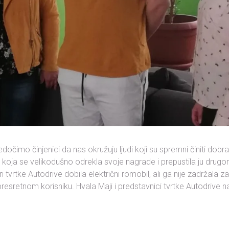
čimo činjenici da nas okružuju ljudi koji su spremni činiti dobra
j, koja se velikodušno odrekla svoje nagrade i prepustila ju dru
ri tvrtke Autodrive dobila električni romobil, ali ga nije zadržala 
esretnom korisniku. Hvala Maji i predstavnici tvrtke Autodrive 