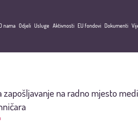
O nama
Odjeli
Usluge
Aktivnosti
EU fondovi
Dokumenti
Vij
za zapošljavanje na radno mjesto med
hničara
I