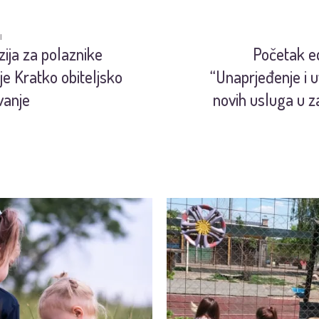
I
zija za polaznike
Početak e
je Kratko obiteljsko
“Unaprjeđenje i 
vanje
novih usluga u za