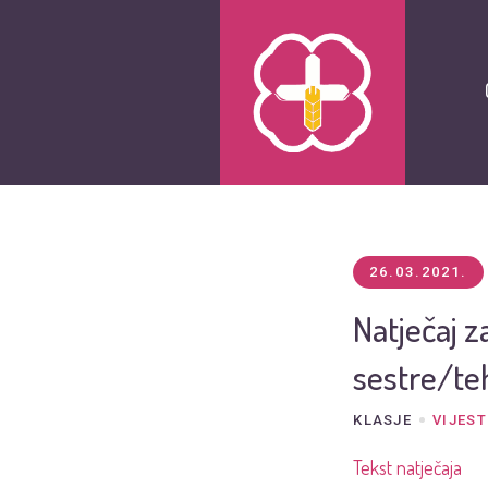
26.03.2021.
Natječaj 
sestre/te
KLASJE
VIJEST
Tekst natječaja