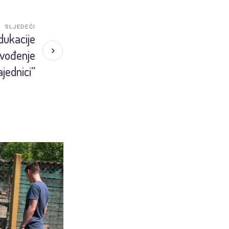
SLJEDEĆI
dukacije
uvođenje
jednici”