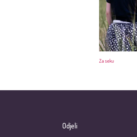
Za seku
Odjeli