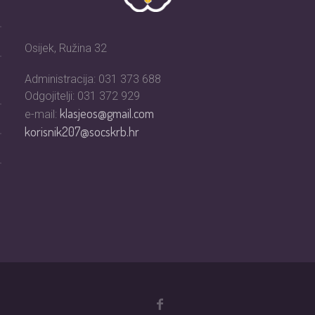
Osijek, Ružina 32
Administracija: 031 373 688
Odgojitelji: 031 372 929
klasjeos@gmail.com
e-mail:
korisnik207@socskrb.hr