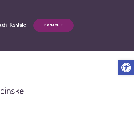
esti
Kontakt
DONACIJE
Open t
icinske