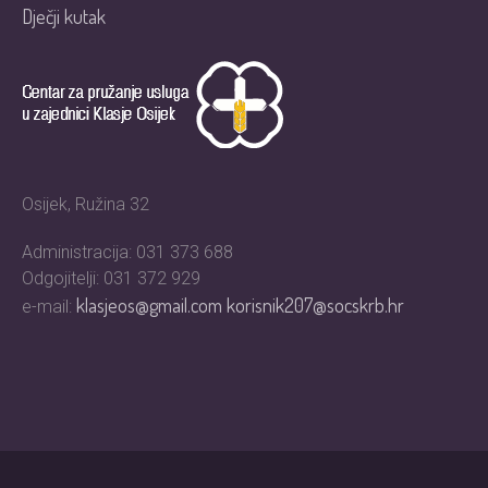
Dječji kutak
Osijek, Ružina 32
Administracija: 031 373 688
Odgojitelji: 031 372 929
klasjeos@gmail.com
korisnik207@socskrb.hr
e-mail: