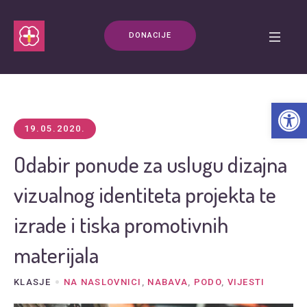
DONACIJE
Open t
19.05.2020.
Odabir ponude za uslugu dizajna
vizualnog identiteta projekta te
izrade i tiska promotivnih
materijala
KLASJE
NA NASLOVNICI
,
NABAVA
,
PODO
,
VIJESTI