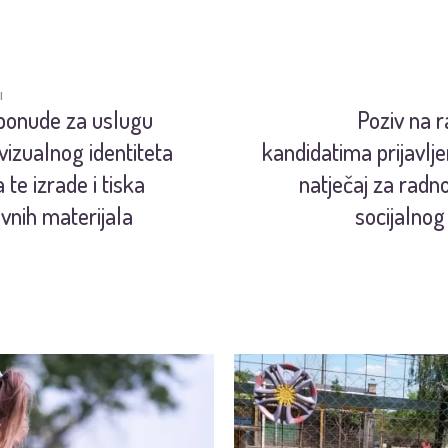
I
ponude za uslugu
Poziv na 
 vizualnog identiteta
kandidatima prijavlj
 te izrade i tiska
natječaj za radn
vnih materijala
socijalnog