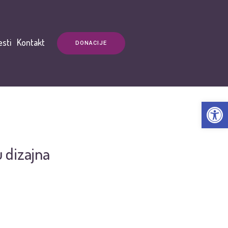
esti
Kontakt
DONACIJE
Open t
 dizajna