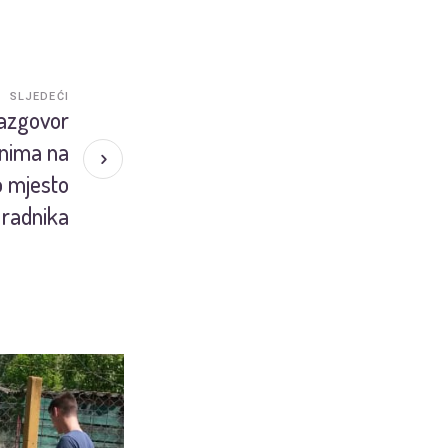
SLJEDEĆI
razgovor
enima na
o mjesto
 radnika