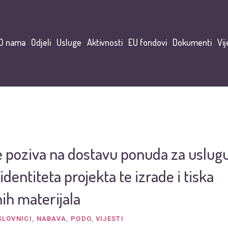
O nama
Odjeli
Usluge
Aktivnosti
EU fondovi
Dokumenti
Vij
e poziva na dostavu ponuda za uslugu
identiteta projekta te izrade i tiska
ih materijala
SLOVNICI
,
NABAVA
,
PODO
,
VIJESTI