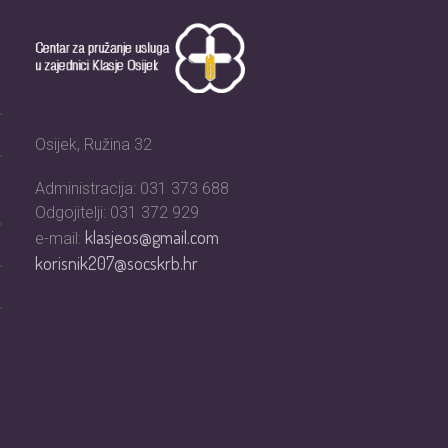
Osijek, Ružina 32
Administracija: 031 373 688
Odgojitelji: 031 372 929
klasjeos@gmail.com
e-mail:
korisnik207@socskrb.hr