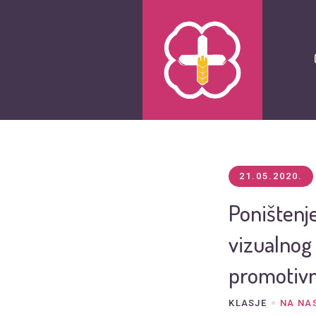
21.05.2020.
Poništenj
vizualnog 
promotivn
KLASJE
NA NA