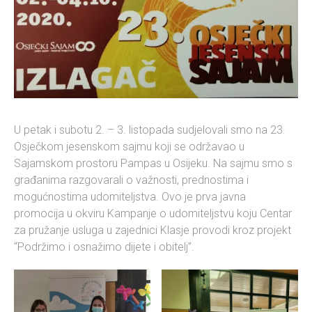
U petak i subotu 2. – 3. listopada sudjelovali smo na 23.
Osječkom jesenskom sajmu koji se održavao u
Sajamskom prostoru Pampas u Osijeku. Na sajmu smo s
građanima razgovarali o važnosti, prednostima i
mogućnostima udomiteljstva. Ovo je prva javna
promocija u okviru Kampanje o udomiteljstvu koju Centar
za pružanje usluga u zajednici Klasje provodi kroz projekt
“Podržimo i osnažimo dijete i obitelj”.