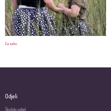
Za seku
Odjeli
Školski odjel