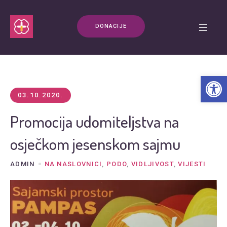
DONACIJE
Open t
03.10.2020.
Promocija udomiteljstva na
osječkom jesenskom sajmu
ADMIN
NA NASLOVNICI
,
PODO
,
VIDLJIVOST
,
VIJESTI