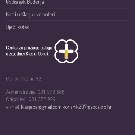
Godišnjak Buđenja
Gosti u Klasju i volonteri
Dječji kutak
Osijek, Ružina 32
Administracija: 031 373 688
Odgojitelji: 031 372 929
klasjeos@gmail.com
korisnik207@socskrb.hr
e-mail: