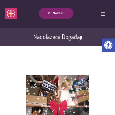
DONACIJE
Nadolazeća Događaji
Open t