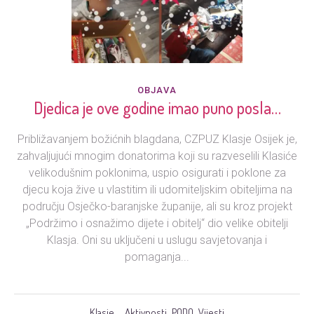
OBJAVA
Djedica je ove godine imao puno posla…
Približavanjem božićnih blagdana, CZPUZ Klasje Osijek je,
zahvaljujući mnogim donatorima koji su razveselili Klasiće
velikodušnim poklonima, uspio osigurati i poklone za
djecu koja žive u vlastitim ili udomiteljskim obiteljima na
području Osječko-baranjske županije, ali su kroz projekt
„Podržimo i osnažimo dijete i obitelj“ dio velike obitelji
Klasja. Oni su uključeni u uslugu savjetovanja i
pomaganja...
Klasje
Aktivnosti
PODO
Vijesti
,
,