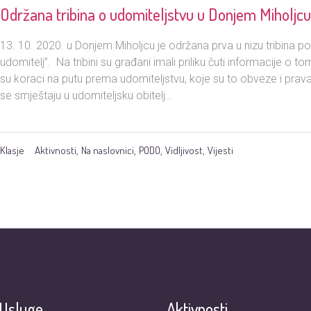
Održana tribina o udomiteljstvu u Donjem Miholjc
13. 10. 2020. u Donjem Miholjcu je održana prva u nizu tribina 
udomitelj”. Na tribini su građani imali priliku čuti informacije o t
su koraci na putu prema udomiteljstvu, koje su to obveze i prava
se smještaju u udomiteljsku obitelj...
Klasje
Aktivnosti
Na naslovnici
PODO
Vidljivost
Vijesti
,
,
,
,
Usluge
Aktivnosti