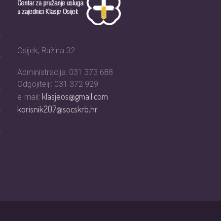
Osijek, Ružina 32
Administracija: 031 373 688
Odgojitelji: 031 372 929
klasjeos@gmail.com
e-mail:
korisnik207@socskrb.hr