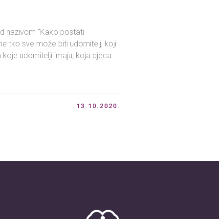
u
pod nazivom “Kako postati
ome tko sve može biti udomitelj, koji
 koje udomitelji imaju, koja djeca
13.10.2020.