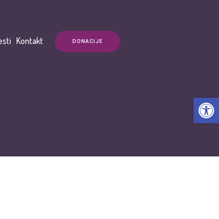
esti
Kontakt
DONACIJE
Open t