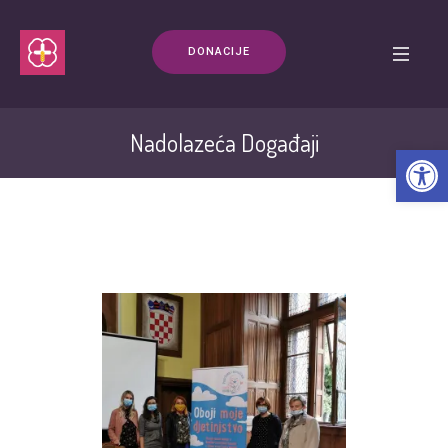
DONACIJE
Nadolazeća Događaji
Open t