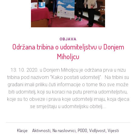
OBJAVA
Održana tribina o udomiteljstvu u Donjem
Miholjcu
13. 10. 2020. u Donjem Miholjcu je održana prva u nizu
tribina pod nazivom “Kako postati udomitelj”. Na tribini su
građani imali priliku čuti informacije o tome tko sve može
biti udomitelj, koji su koraci na putu prema udomiteljstvu,
koje su to obveze i prava koje udomitelji imaju, koja djeca
se smještaju u udomiteljsku obitelj...
Klasje
Aktivnosti
Na naslovnici
PODO
Vidljivost
Vijesti
,
,
,
,