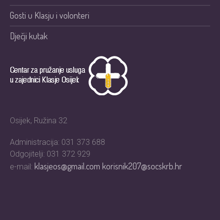
Gosti u Klasju i volonteri
Dječji kutak
Osijek, Ružina 32
Administracija: 031 373 688
Odgojitelji: 031 372 929
klasjeos@gmail.com
korisnik207@socskrb.hr
e-mail: