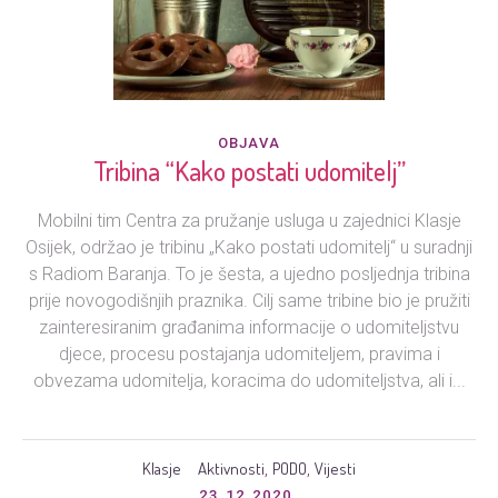
OBJAVA
Tribina “Kako postati udomitelj”
Mobilni tim Centra za pružanje usluga u zajednici Klasje
Osijek, održao je tribinu „Kako postati udomitelj“ u suradnji
s Radiom Baranja. To je šesta, a ujedno posljednja tribina
prije novogodišnjih praznika. Cilj same tribine bio je pružiti
zainteresiranim građanima informacije o udomiteljstvu
djece, procesu postajanja udomiteljem, pravima i
obvezama udomitelja, koracima do udomiteljstva, ali i...
Klasje
Aktivnosti
PODO
Vijesti
,
,
23.12.2020.