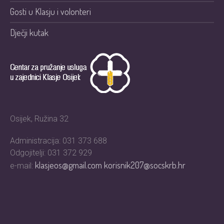
Gosti u Klasju i volonteri
Dječji kutak
Osijek, Ružina 32
Administracija: 031 373 688
Odgojitelji: 031 372 929
klasjeos@gmail.com
korisnik207@socskrb.hr
e-mail: