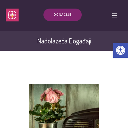
DONACIJE
Nadolazeća Događaji
Open t