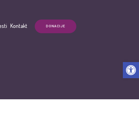
esti
Kontakt
DONACIJE
Open t