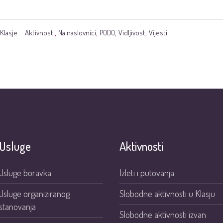
Klasje
Aktivnosti
Na naslovnici
PODO
Vidljivost
Vijesti
,
,
,
,
Usluge
Aktivnosti
Usluge boravka
Izleti i putovanja
Usluge organiziranog
Slobodne aktivnosti u Klasju
stanovanja
Slobodne aktivnosti izvan