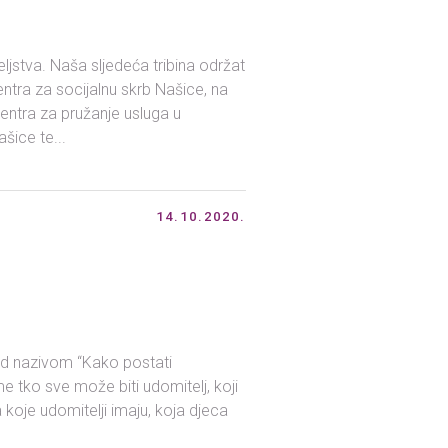
stva. Naša sljedeća tribina održat
ntra za socijalnu skrb Našice, na
Centra za pružanje usluga u
ašice te...
14.10.2020.
u
pod nazivom “Kako postati
ome tko sve može biti udomitelj, koji
 koje udomitelji imaju, koja djeca