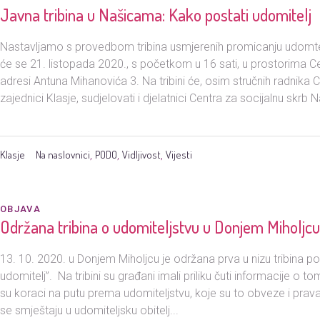
Javna tribina u Našicama: Kako postati udomitelj
Nastavljamo s provedbom tribina usmjerenih promicanju udomtelj
će se 21. listopada 2020., s početkom u 16 sati, u prostorima Ce
adresi Antuna Mihanovića 3. Na tribini će, osim stručnih radnika 
zajednici Klasje, sudjelovati i djelatnici Centra za socijalnu skrb N
Klasje
Na naslovnici
PODO
Vidljivost
Vijesti
,
,
,
OBJAVA
Održana tribina o udomiteljstvu u Donjem Miholjc
13. 10. 2020. u Donjem Miholjcu je održana prva u nizu tribina 
udomitelj”. Na tribini su građani imali priliku čuti informacije o t
su koraci na putu prema udomiteljstvu, koje su to obveze i prava
se smještaju u udomiteljsku obitelj...