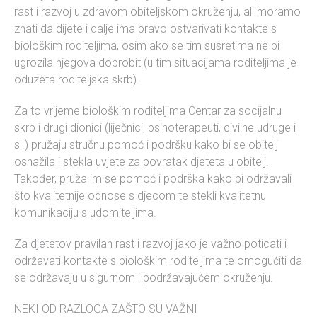
rast i razvoj u zdravom obiteljskom okruženju, ali moramo
znati da dijete i dalje ima pravo ostvarivati kontakte s
biološkim roditeljima, osim ako se tim susretima ne bi
ugrozila njegova dobrobit (u tim situacijama roditeljima je
oduzeta roditeljska skrb).
Za to vrijeme biološkim roditeljima Centar za socijalnu
skrb i drugi dionici (liječnici, psihoterapeuti, civilne udruge i
sl.) pružaju stručnu pomoć i podršku kako bi se obitelj
osnažila i stekla uvjete za povratak djeteta u obitelj.
Također, pruža im se pomoć i podrška kako bi održavali
što kvalitetnije odnose s djecom te stekli kvalitetnu
komunikaciju s udomiteljima.
Za djetetov pravilan rast i razvoj jako je važno poticati i
održavati kontakte s biološkim roditeljima te omogućiti da
se održavaju u sigurnom i podržavajućem okruženju.
NEKI OD RAZLOGA ZAŠTO SU VAŽNI