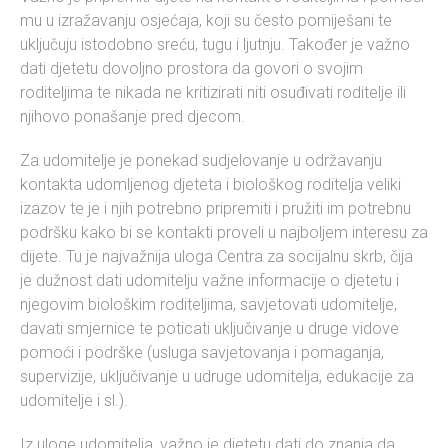
mu u izražavanju osjećaja, koji su često pomiješani te
uključuju istodobno sreću, tugu i ljutnju. Također je važno
dati djetetu dovoljno prostora da govori o svojim
roditeljima te nikada ne kritizirati niti osuđivati roditelje ili
njihovo ponašanje pred djecom.
Za udomitelje je ponekad sudjelovanje u održavanju
kontakta udomljenog djeteta i biološkog roditelja veliki
izazov te je i njih potrebno pripremiti i pružiti im potrebnu
podršku kako bi se kontakti proveli u najboljem interesu za
dijete. Tu je najvažnija uloga Centra za socijalnu skrb, čija
je dužnost dati udomitelju važne informacije o djetetu i
njegovim biološkim roditeljima, savjetovati udomitelje,
davati smjernice te poticati uključivanje u druge vidove
pomoći i podrške (usluga savjetovanja i pomaganja,
supervizije, uključivanje u udruge udomitelja, edukacije za
udomitelje i sl.).
Iz uloge udomitelja, važno je djetetu dati do znanja da