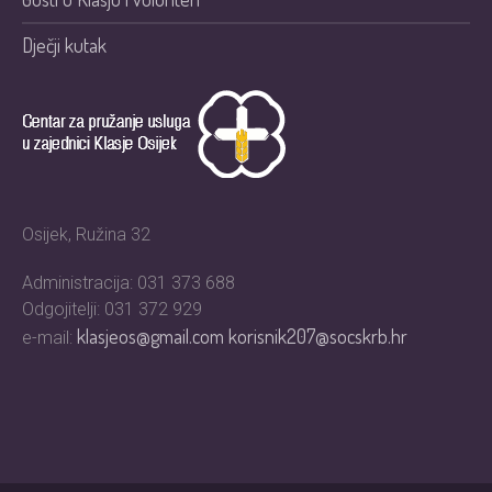
Dječji kutak
Osijek, Ružina 32
Administracija: 031 373 688
Odgojitelji: 031 372 929
klasjeos@gmail.com
korisnik207@socskrb.hr
e-mail: