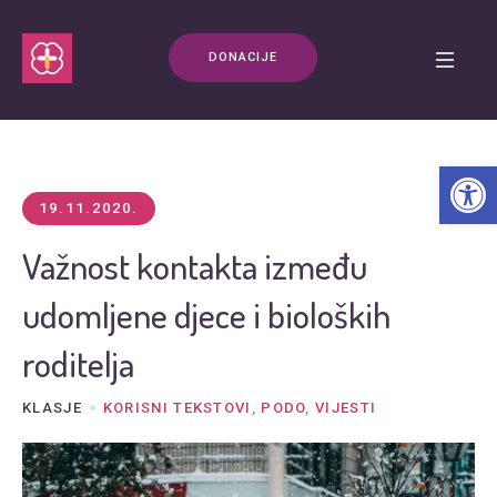
DONACIJE
Open t
19.11.2020.
Važnost kontakta između
udomljene djece i bioloških
roditelja
KLASJE
KORISNI TEKSTOVI
,
PODO
,
VIJESTI