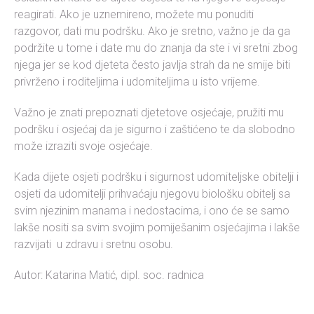
reagirati. Ako je uznemireno, možete mu ponuditi
razgovor, dati mu podršku. Ako je sretno, važno je da ga
podržite u tome i date mu do znanja da ste i vi sretni zbog
njega jer se kod djeteta često javlja strah da ne smije biti
privrženo i roditeljima i udomiteljima u isto vrijeme.
Važno je znati prepoznati djetetove osjećaje, pružiti mu
podršku i osjećaj da je sigurno i zaštićeno te da slobodno
može izraziti svoje osjećaje.
Kada dijete osjeti podršku i sigurnost udomiteljske obitelji i
osjeti da udomitelji prihvaćaju njegovu biološku obitelj sa
svim njezinim manama i nedostacima, i ono će se samo
lakše nositi sa svim svojim pomiješanim osjećajima i lakše
razvijati u zdravu i sretnu osobu.
Autor: Katarina Matić, dipl. soc. radnica