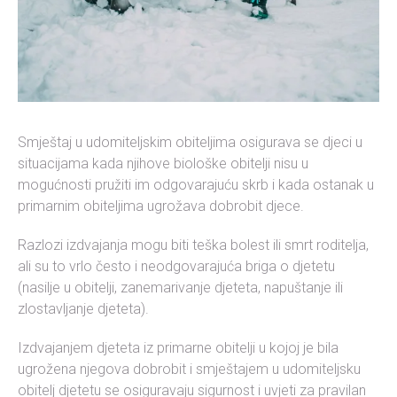
Smještaj u udomiteljskim obiteljima osigurava se djeci u
situacijama kada njihove biološke obitelji nisu u
mogućnosti pružiti im odgovarajuću skrb i kada ostanak u
primarnim obiteljima ugrožava dobrobit djece.
Razlozi izdvajanja mogu biti teška bolest ili smrt roditelja,
ali su to vrlo često i neodgovarajuća briga o djetetu
(nasilje u obitelji, zanemarivanje djeteta, napuštanje ili
zlostavljanje djeteta).
Izdvajanjem djeteta iz primarne obitelji u kojoj je bila
ugrožena njegova dobrobit i smještajem u udomiteljsku
obitelj djetetu se osiguravaju sigurnost i uvjeti za pravilan