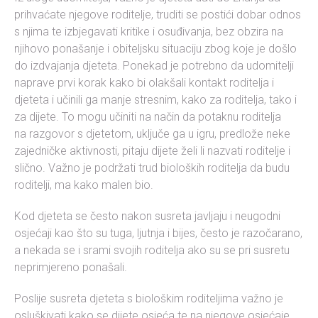
prihvaćate njegove roditelje, truditi se postići dobar odnos
s njima te izbjegavati kritike i osuđivanja, bez obzira na
njihovo ponašanje i obiteljsku situaciju zbog koje je došlo
do izdvajanja djeteta. Ponekad je potrebno da udomitelji
naprave prvi korak kako bi olakšali kontakt roditelja i
djeteta i učinili ga manje stresnim, kako za roditelja, tako i
za dijete. To mogu učiniti na način da potaknu roditelja
na razgovor s djetetom, uključe ga u igru, predlože neke
zajedničke aktivnosti, pitaju dijete želi li nazvati roditelje i
slično. Važno je podržati trud bioloških roditelja da budu
roditelji, ma kako malen bio.
Kod djeteta se često nakon susreta javljaju i neugodni
osjećaji kao što su tuga, ljutnja i bijes, često je razočarano,
a nekada se i srami svojih roditelja ako su se pri susretu
neprimjereno ponašali.
Poslije susreta djeteta s biološkim roditeljima važno je
osluškivati kako se dijete osjeća te na njegove osjećaje