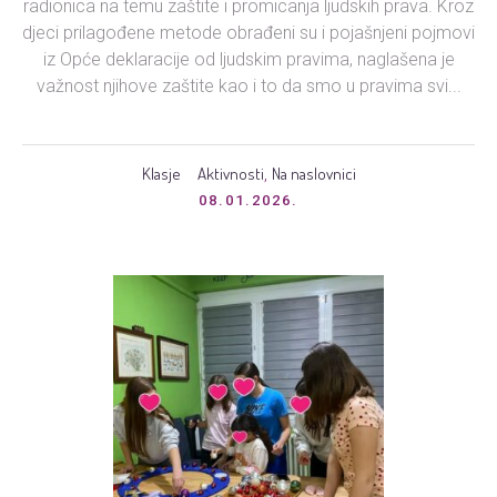
radionica na temu zaštite i promicanja ljudskih prava. Kroz
djeci prilagođene metode obrađeni su i pojašnjeni pojmovi
iz Opće deklaracije od ljudskim pravima, naglašena je
važnost njihove zaštite kao i to da smo u pravima svi...
Klasje
Aktivnosti
Na naslovnici
,
08.01.2026.