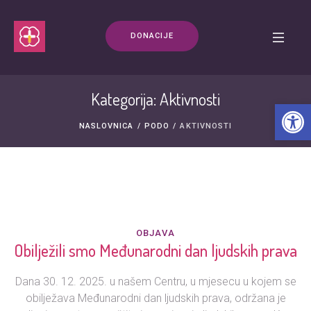
DONACIJE
Kategorija: Aktivnosti
Open t
NASLOVNICA
/
PODO
/
AKTIVNOSTI
OBJAVA
Obilježili smo Međunarodni dan ljudskih prava
Dana 30. 12. 2025. u našem Centru, u mjesecu u kojem se
obilježava Međunarodni dan ljudskih prava, održana je