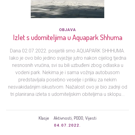
OBJAVA
Izlet s udomiteljima u Aquapark Shhuma
Dana 02.07.2022. posjetili smo AQUAPARK SHHHUMA.
Iako je ovo bilo jedino svježije jutro nakon cijelog tjedna
nesnosnih vrućina, svi su bili uzbuđeni zbog odlaska u
vodeni park. Nekima je i sama vožnja autobusom
predstavljala posebno veselje i priliku za nekim
nesvakidašnjim iskustvom. Nažalost ovo je bio zadnji od
tri planirana izleta s udomiteljskim obiteljima u sklopu...
Klasje
Aktivnosti
PODO
Vijesti
,
,
04.07.2022.