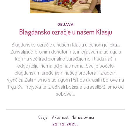
OBJAVA
Blagdansko ozračje u našem Klasju
Blagdansko ozračje u našem Klasju u punom je jeku…
Zahvaljujući brojnim donatorima, inicijativama udruga s
kojima već tradicionalno surađujemo i trudu naših
odgojitelja, nema gdje nas nema! Sve je počelo
blagdanskim uređenjem našeg prostora i izradom
vjenčića!Zatim smo s udrugom Psihos ukrasili i borove na
Trgu Sv. Trojstva te izrađivali božićne ukrase!!Brži smo od
sobova...
Klasje
Aktivnosti
Na naslovnici
,
22.12.2025.