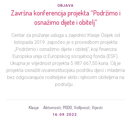
OBJAVA
Završna konferencija projekta “Podržimo i
osnažimo dijete i obitelj”
Centar za pružanje usluga u zajednici Klasje Osijek od
listopada 2019. započeo je s provedbom projekta
„Podržimo i osnažimo dijete i obitelj“, koji financira
Europska unija iz Europskog socijalnog fonda (ESF).
Ukupna je vrijednost projekta 5.987.667,50 kuna. Cilj je
projekta osnažiti izvaninstitucijsku podršku djeci i mladima
bez odgovarajuće roditeljske skrbi i njihovim obiteljima na
području...
Klasje
Aktivnosti
PODO
Vidljivost
Vijesti
,
,
,
16.09.2022.