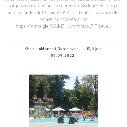
organiziramo Završnu konferenciju. Svi koji žele mogu
nam se pridružiti 15. ruina 2022. u 10 sati u Dvorani Bells.
Prijaviti se možete a link:
https://forms.gle/56UMBHUtYmhfatoL7 Prijave...
Klasje
Aktivnosti
Na naslovnici
PODO
Vijesti
,
,
,
09.09.2022.