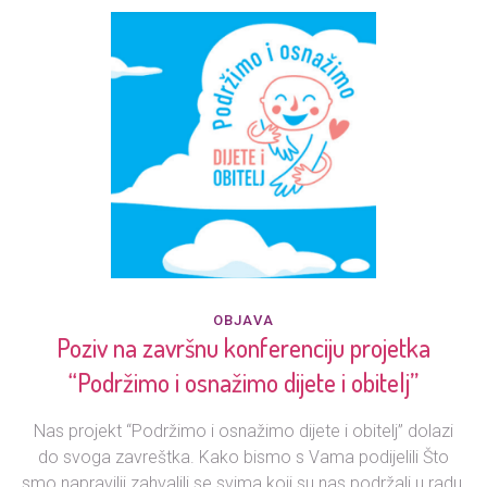
OBJAVA
Poziv na završnu konferenciju projetka
“Podržimo i osnažimo dijete i obitelj”
Nas projekt “Podržimo i osnažimo dijete i obitelj” dolazi
do svoga zavreštka. Kako bismo s Vama podijelili Što
smo napravilii zahvalili se svima koji su nas podržali u radu,