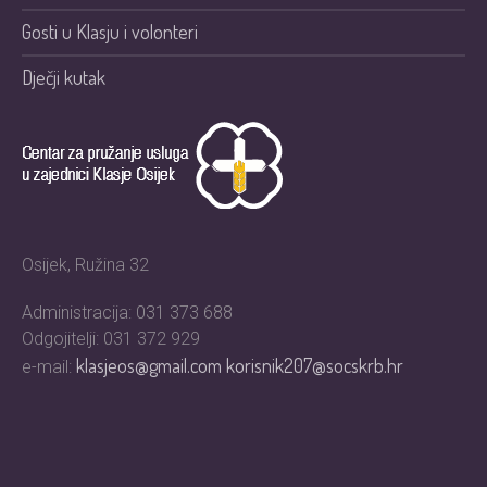
Gosti u Klasju i volonteri
Dječji kutak
Osijek, Ružina 32
Administracija: 031 373 688
Odgojitelji: 031 372 929
klasjeos@gmail.com
korisnik207@socskrb.hr
e-mail: